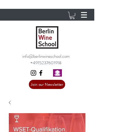
info@berlinwineschool.com
+4915237601918
Join our Newsletter