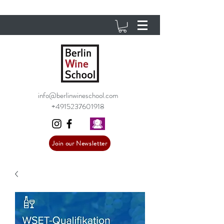
info@berlinwineschool.com
+4915237601918
Join our Newsletter